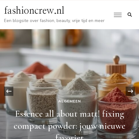
fashioncrew.nl
Een blogsite over fashion, beauty, vrije tijd en meer
‹
ALGEMEEN
Essence poeders: jouw geheime
wapen voor een vlekkeloze look