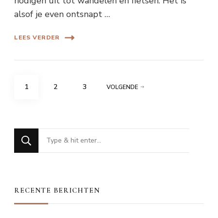
nodigen uit tot wandelen en fietsen. Het is
alsof je even ontsnapt …
LEES VERDER
Berichten
PAGINA
PAGINA
PAGINA
1
2
3
VOLGENDE
paginering
Op
zoek
naar
iets?
RECENTE BERICHTEN