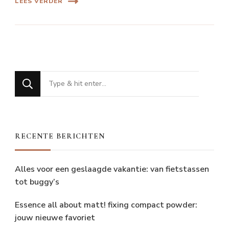
LEES VERDER
Op
zoek
naar
iets?
RECENTE BERICHTEN
Alles voor een geslaagde vakantie: van fietstassen
tot buggy’s
Essence all about matt! fixing compact powder:
jouw nieuwe favoriet