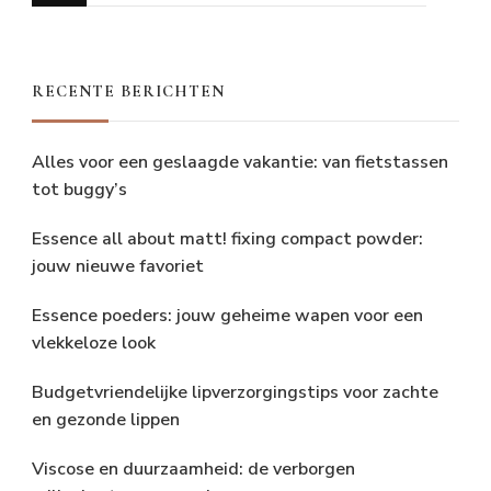
zoek
naar
iets?
RECENTE BERICHTEN
Alles voor een geslaagde vakantie: van fietstassen
tot buggy’s
Essence all about matt! fixing compact powder:
jouw nieuwe favoriet
Essence poeders: jouw geheime wapen voor een
vlekkeloze look
Budgetvriendelijke lipverzorgingstips voor zachte
en gezonde lippen
Viscose en duurzaamheid: de verborgen