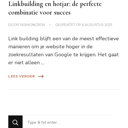
Linkbuilding en hotjar: de perfecte
combinatie voor succes
DOOR
FASHIONCREW
GEÜPDATET OP
6 AUGUSTUS 2025
Link building blijft een van de meest effectieve
manieren om je website hoger in de
zoekresultaten van Google te krijgen. Het gaat
er niet alleen …
LEES VERDER
Op